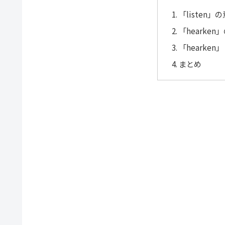
「listen
「hearke
「hearken
まとめ