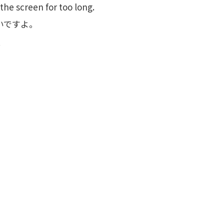
 the screen for too long.
いですよ。
.