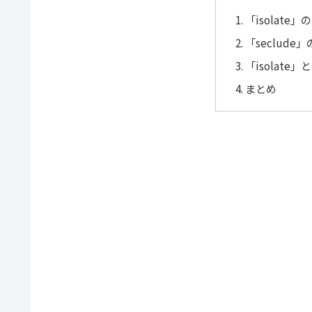
「isolate
「seclud
「isolate
まとめ