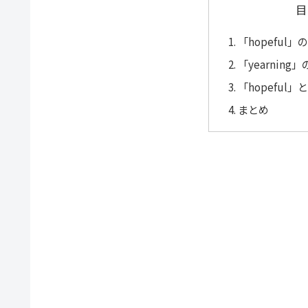
目
「hopeful
「yearnin
「hopeful」
まとめ