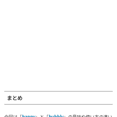
まとめ
今回は「
happy
」と「
bubbly
」の意味や使い方の違い