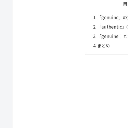
目
「genuine
「authenti
「genuine」
まとめ