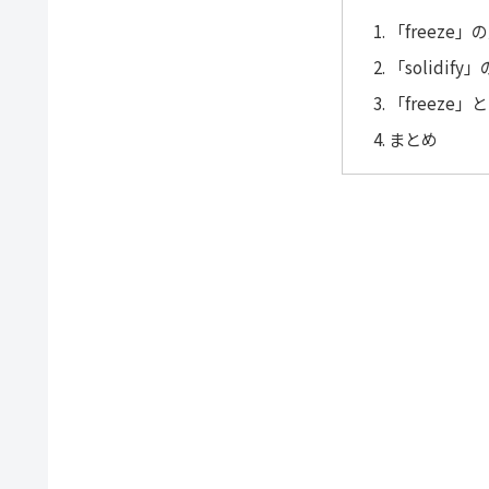
「freeze
「solidif
「freeze」
まとめ