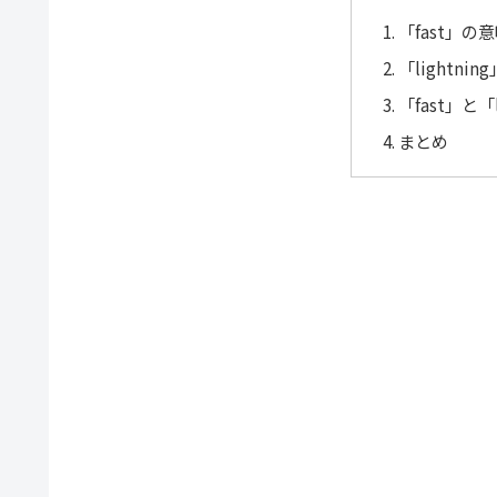
「fast」の
「lightn
「fast」と「
まとめ