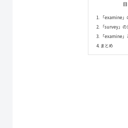
目
「examin
「survey
「examine
まとめ