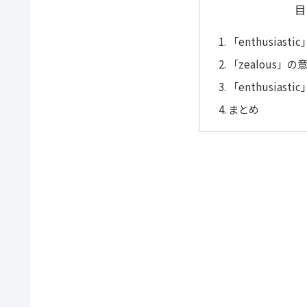
目
「enthusias
「zealous」
「enthusiast
まとめ