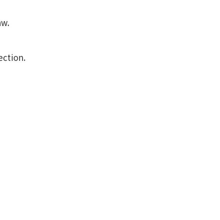
。
aw.
ection.
。