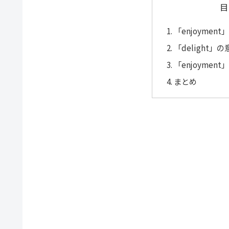
目
「enjoymen
「delight」
「enjoymen
まとめ