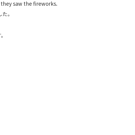
they saw the fireworks.
した。
す。