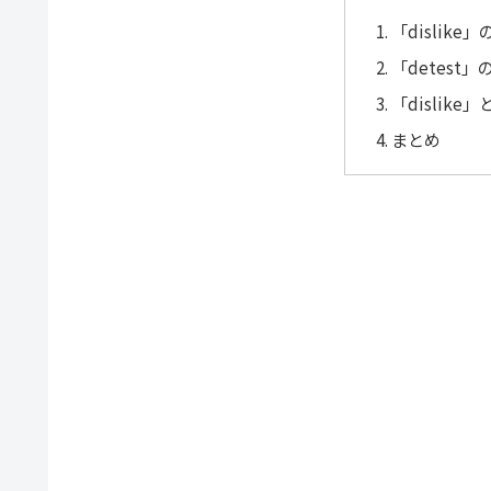
「dislik
「detest
「dislike
まとめ