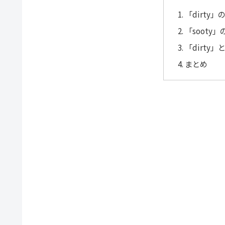
「dirty
「sooty
「dirty」
まとめ