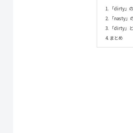
「dirty
「nasty
「dirty」
まとめ