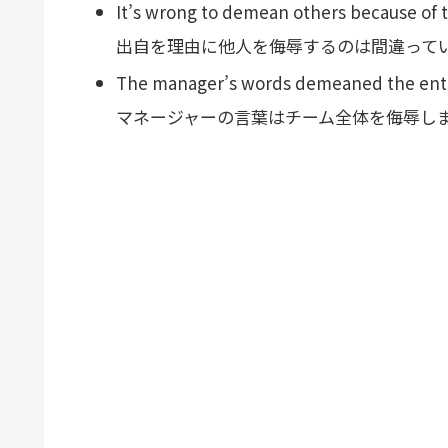
It’s wrong to demean others because of 
出自を理由に他人を侮辱するのは間違って
The manager’s words demeaned the enti
マネージャーの言葉はチーム全体を侮辱し