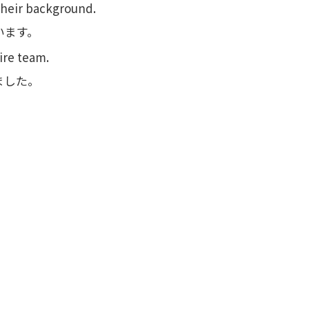
their background.
います。
re team.
ました。