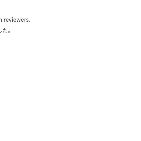
m reviewers.
した。