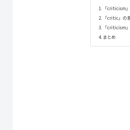
「critici
「critic」
「criticis
まとめ