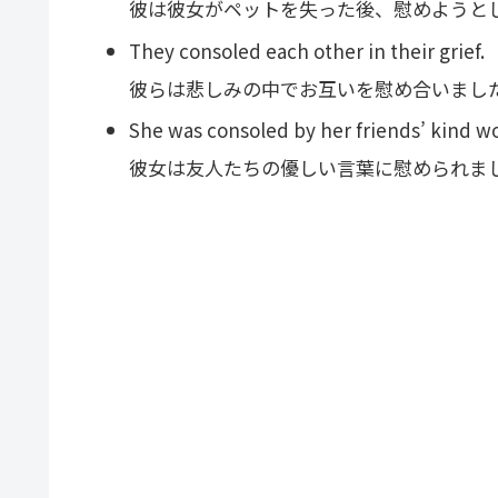
彼は彼女がペットを失った後、慰めようと
They consoled each other in their grief.
彼らは悲しみの中でお互いを慰め合いまし
She was consoled by her friends’ kind w
彼女は友人たちの優しい言葉に慰められま