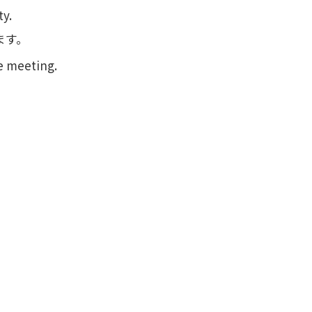
ty.
ます。
he meeting.
。