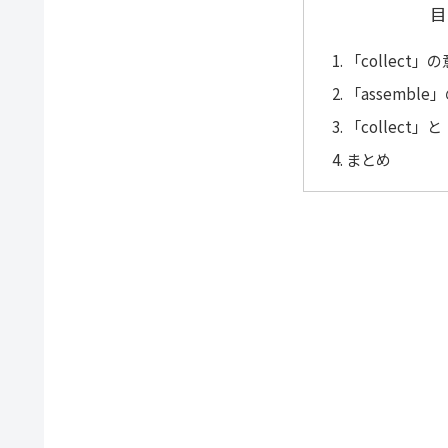
目
「collect
「assembl
「collect」
まとめ