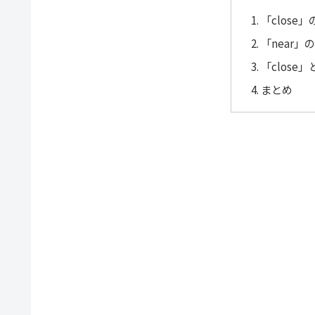
「close
「near
「close
まとめ