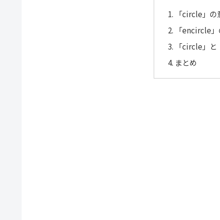
「circle
「encircl
「circle」
まとめ