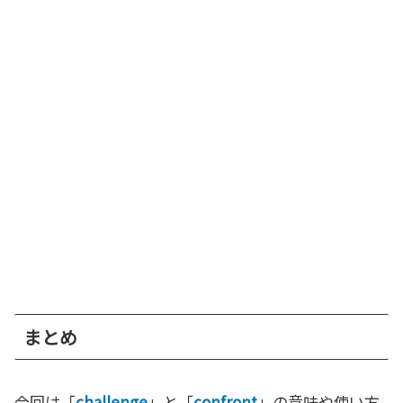
まとめ
今回は「
challenge
」と「
confront
」の意味や使い方