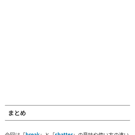
まとめ
今回は「
break
」と「
shatter
」の意味や使い方の違い