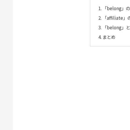
「belong
「affilia
「belong」と
まとめ