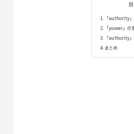
目
「authori
「power」
「authori
まとめ