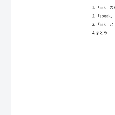
「ask」
「spea
「ask」と
まとめ