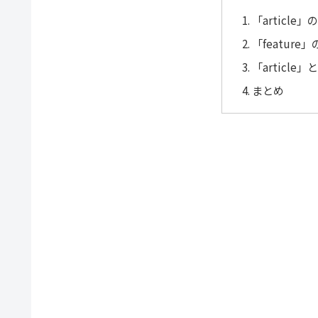
「article
「featur
「article
まとめ