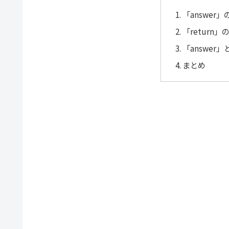
「answer
「return
「answer」
まとめ