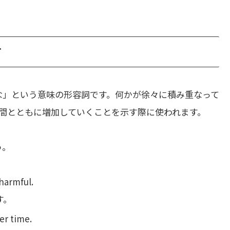
方
な」という意味の形容詞です。何かが徐々に積み重なって
間とともに増加していくことを示す際に使われます。
う。
 harmful.
す。
er time.