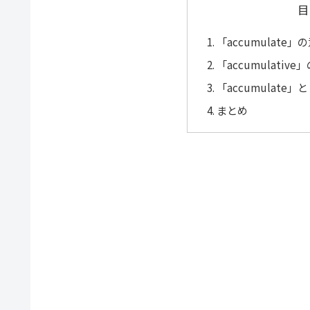
目
「accumulate
「accumulativ
「accumulate」
まとめ