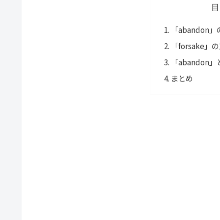
目
「abandon
「forsake
「abandon
まとめ